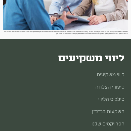
ליווי מימוני לעסקת הנדל״ן הבאה שלך רגע לפני עסקת הנדל״ן שלכם, קראו על הליווי המימוני שלנו ליווי מימוני מטרת התכנית: מציאת פתרונות מימון והוצאת מקסימום מימון שונים במחיר המינמאלי ביותר! יתרונות הליווי 01 ליווי
אישי וראש שקט בכל הנוגע למימון עסקת הנדל״ן שלך. 02 אחוזי מימון הגדלת אחוזי המימון והקטנת הריבית ע״י ביצוע ״מכרז״ בין […]
ליווי משקיעים
ליווי משקיעים
סיפורי הצלחה
סילבוס הליווי
השקעות בנדל״ן
הפרויקטים שלנו