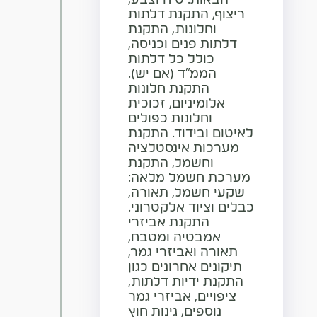
הבאות: טיח וצבע,
ריצוף, התקנת דלתות
וחלונות, התקנת
דלתות פנים וכניסה,
כולל כל דלתות
הממ"ד (אם יש).
התקנת חלונות
אלומיניום, זכוכית
וחלונות כפולים
לאיטום ובידוד. התקנת
מערכות אינסטלציה
וחשמל, התקנת
מערכת חשמל מלאה:
שקעי חשמל, תאורה,
כבלים וציוד אלקטרוני.
התקנת אביזרי
אמבטיה ומטבח,
תאורה ואביזרי גמר,
תיקונים אחרונים כגון
התקנת ידיות דלתות,
ציפויים, אביזרי גמר
נוספים, גינות חוץ