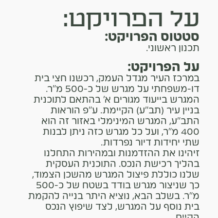
על הפרויקט:
סטטוס הפרויקט:
תכנון ראשוני.
על הפרויקט:
במרכז העיר מגדל העמק, רכשנו חצי בית
דו-משפחתי על מגרש של כ-500 מ"ר.
המגרש בייעוד מגורים א' בהתאם לתוכנית
בניין עיר (תב"ע) הקיימת. ע"פ הוראות
התב"ע, המגרש המינימלי באזור זה הוא
400 מ"ר, ועל כל מגרש כזה ניתן לבנות
שתי יחידות דיור נפרדות.
זיהינו את ההזדמנות ובמהירות התחלנו
בהליך רכישת הנכס. התוכנית העסקית
שלנו כוללת פיצול המגרש מהשכן הצמוד,
כך שניצור מגרש בודד בשטח של כ-500
מ"ר. בשלב הבא, נוציא היתר בנייה להקמת
בית נוסף על המגרש, לצד שיפוץ הנכס
הקיים.