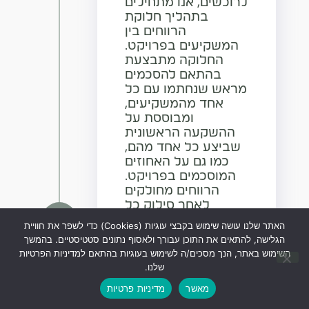
לרוכשים, אנו מתחילים
בתהליך חלוקת
הרווחים בין
המשקיעים בפרויקט.
החלוקה מתבצעת
בהתאם להסכמים
מראש שנחתמו עם כל
אחד מהמשקיעים,
ומבוססת על
ההשקעה הראשונית
שביצע כל אחד מהם,
כמו גם על האחוזים
המוסכמים בפרויקט.
הרווחים מחולקים
לאחר סילוק כל
העלויות הישירות
האתר שלנו עושה שימוש בקבצי עוגיות (Cookies) כדי לשפר את חוויית
וההוצאות הקשורות
הגלישה, להתאים את התוכן עבורך ולאסוף נתונים סטטיסטיים. בהמשך
לביצוע הפרויקט, כגון
השימוש באתר, הנך מסכים/ה לשימוש בעוגיות בהתאם למדיניות הפרטיות
עלויות בנייה, תכנון,
שלנו.
שיווק, וריבית על
מאשר
מדיניות פרטיות
הלוואות (במידה ויש).
כל משקיע מקבל את