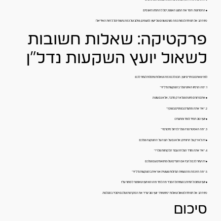
• החסרונות: חסר את המגע האנושי, יכול להחמיץ ניואנסים
טיפ זהב: אל תפחדו לנסות כמה סוגים שונים של ייעוץ. לפעמים, שילוב של כמה גישות יכול להיות האידיאלי.
פרקטיקה: שאלות חשובות
לשאול יועץ השקעות נדל"ן
לפני שאתם בוחרים יועץ, הכנו לכם כמה שאלות שיכולות לעזור לכם:
1. "מה הניסיון האישי שלך בהשקעות נדל"ן?"
• אתם רוצים מישהו שלא רק מדבר, אלא גם עושה
2. "איך אתה מתעדכן בשינויים בשוק?"
• יועץ טוב תמיד לומד ומתעדכן
3. "מה האסטרטגיה שלך לניהול סיכונים?"
• זה לא רק על הרווחים, אלא גם על הגנה על ההשקעה שלכם
4. "איך אתה מודד הצלחה עבור הלקוחות שלך?"
• זה יעזור לכם להבין אם היעדים שלו מתואמים עם שלכם
5. "מה היו כמה מהטעויות הגדולות שעשית או ראית בהשקעות נדל"ן?"
• יועץ שמוכן להודות בטעויות ולהסביר מה למד מהן הוא יועץ שאפשר לסמוך עליו
טיפ זהב: אל תפחדו לשאול שאלות "טיפשיות". יועץ טוב יעריך את הסקרנות שלכם ויסביר בסבלנות.
סיכום