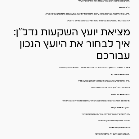
• היועץ יבחן כל הזדמנות השקעה לפרטים, כולל ניתוח כלכלי ופוטנציאל עתידי.
5
. ליווי מתמשך:
• הייעוץ הוא לא חד פעמי. היועץ יספק תמיכה ועדכונים מתמשכים כדי לוודא שההשקעות שלכם מתקדמות בהתאם למטרות.
אל תהססו לשאול שאלות. יועץ טוב יענה על כל שאלה ויסביר לכם את כל הפרטים הרלוונטיים.
מציאת יועץ השקעות נדל"ן:
איך לבחור את היועץ הנכון
עבורכם
אז איך תדעו שאתם בוחרים יועץ שמתאים לכם? הנה כמה טיפים שיעזרו לכם למצוא את היועץ המושלם:
1
. בדקו את הניסיון והרקע:
• בדקו כמה שנים היועץ נמצא בתחום והאם יש לו ניסיון אישי בהשקעות נדל"ן?
• חפשו מישהו שיש לו רקע מתאים ושהשיג תוצאות בשטח.
2. בחנו את הגישה שלהם:
• וודאו שהיועץ מקשיב לצרכים שלכם ומתאים את האסטרטגיה לצרכים ולמטרות שלכם, ולא להיפך.
3. בדקו המלצות וביקורות:
• מה לקוחות קודמים אומרים עליהם? האם יש להם הצלחות מוכחות?
• אל תתביישו לבקש המלצות מלקוחות קודמים
4. בחנו את השקיפות שלהם:
• האם הם מוכנים לחשוף את המתודולוגיה שלהם?