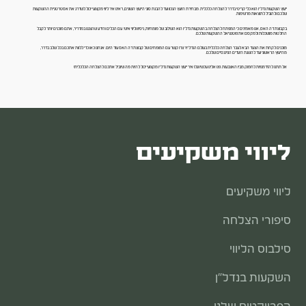
ייעוץ השקעות נדל"ן הוא כלי קריטי בדרך להצלחה כלכלית. מבחירת היועץ הנכון ועד להבנת סוגי הייעוץ השונים, ראינו איך ליווי מקצועי יכול לשדרג את אסטרטגיית ההשקעות
שלכם ולהוביל לתוצאות מרשימות.
בקבוצת דה האס, אנו מאמינים כי המפתח להצלחה בהשקעות נדל"ן הוא השילוב של מומחיות, ניסיון וליווי אישי. עם הכלים והידע שהצגנו במדריך, אתם מוכנים יותר לקבל
החלטות מושכלות ולמקסם את פוטנציאל ההשקעות שלכם.
מוכנים לקחת את הצעד הבא לעבר הצלחה כלכלית בעולם הנדל"ן? צרו קשר עם המומחים של קבוצת דה האס עוד היום. אנחנו כאן כדי ללוות אתכם בכל שלב בדרך,
מהייעוץ הראשוני ועד להשגת היעדים הפיננסיים שלכם.
אל תתנו להזדמנויות לחמוק מבין האצבעות. פנו אלינו עכשיו וגלו איך ייעוץ השקעות נדל"ן מקצועי יכול להיות מה שיוביל אתכם להצלחה הכלכלית!
ליווי משקיעים
ליווי משקיעים
סיפורי הצלחה
סילבוס הליווי
השקעות בנדל״ן