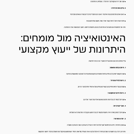
• יועץ טוב יהיה שקוף לגבי התהליך, העלויות, והסיכונים
5. בדקו את הכימיה:
• האם אתם מרגישים בנוח איתם? האם הם מסבירים דברים בצורה שאתם מבינים?
• תזכרו שזה יכול להיות קשר ארוך טווח. חשוב שתרגישו בנוח
טיפ: אל תתפשרו! אם משהו לא מרגיש לכם נכון, תמשיכו לחפש. היועץ הנכון שווה את ההמתנה.
האינטואיציה מול מומחים:
היתרונות של ייעוץ מקצועי
עדיין מתלבטים אם אתם צריכים יועץ? הנה כמה יתרונות:
1. חיסכון בזמן ומאמץ:
• יועץ מקצועי יספק לכם מידע מרוכז ומנותח במקום שתצטרכו להשקיע המון שעות במחקר.
2. גישה למידע פנימי:
• יועצים בעלי ניסיון מחזיקים בקשרים ובמידע שלא תמיד זמין לציבור הרחב.
3. ניהול סיכונים מקצועי:
• יועץ יכול לעזור לכם לזהות סיכונים פוטנציאליים ולהיערך אליהם.
4. אובייקטיביות:
• יועץ יוכל לספק זווית ראייה חיצונית ולעזור לכם להימנע מקבלת החלטות לא רציונליות.
5. יתרון תחרותי:
• בשוק תחרותי, הידע והניסיון של יועץ יכולים להיות ההבדל בין עסקה טובה לעסקה מעולה
טיפ זהב: זכרו, גם היועצים הטובים ביותר לא יכולים לנבא את העתיד בוודאות. תמיד השתמשו בשיקול דעת משלכם לצד הייעוץ המקצועי.