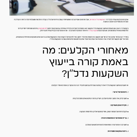
אתם רוצים לבנות עתיד כלכלי דרך
השקעות נדל"ן בישראל
, אבל מרגישים אבודים בים האפשרויות? בעולם הדינמי של נדל"ן, קבלת החלטות מושכלות יכולה להיות ההבדל בין
הצלחה מטאורית לבין אכזבה כואבת.
בקבוצת דה האס, אנו מאמינים שייעוץ השקעות נדל"ן מקצועי הוא המפתח להצלחה כלכלית אמיתית. עם שנים של ניסיון ב
ליווי משקיעים
, פיתחנו מומחיות ייחודית בזיהוי
הזדמנויות שאחרים מפספסים. אנו מבינים שה
שקעה בנדל"ן
היא יותר מסתם רכישת נכס – אלא אסטרטגיה לבניית עתיד פיננסי חזק.
במדריך הבא נלמד אתכם איך לבחור יועץ מקצועי, מה לצפות מתהליך הייעוץ, ואיך ליווי נכון יכול להעצים את ההשקעות שלכם. בין אם אתם משקיעים מתחילים או מנוסים,
תגלו איך ייעוץ מקצועי יכול לשדרג את האסטרטגיה שלכם ולהוביל אתכם לתוצאות מרשימות בעולם ההשקעות בנדל"ן.
מאחורי הקלעים: מה
באמת קורה בייעוץ
השקעות נדל"ן?
אז חשבתם שייעוץ השקעות נדל"ן זאת רק פגישה שגרתית עם יועץ פיננסי? הנה מה שקורה באמת מאחורי הקלעים:
1
. ניתוח פרופיל אישי:
• היועץ יבדוק את המצב הפיננסי שלכם, היעדים, ורמת הסיכון שאתם מוכנים לקחת.
2
. סקירת שוק מעמיקה:
• תקבלו ניתוח של מגמות השוק, אזורים פוטנציאליים, והזדמנויות השקעה.
3
. בניית אסטרטגיה מותאמת אישית:
• היועץ יבנה אסטרטגיה המותאמת למטרות ולמשאבים שלכם.
4
. ניתוח עסקאות ספציפיות: