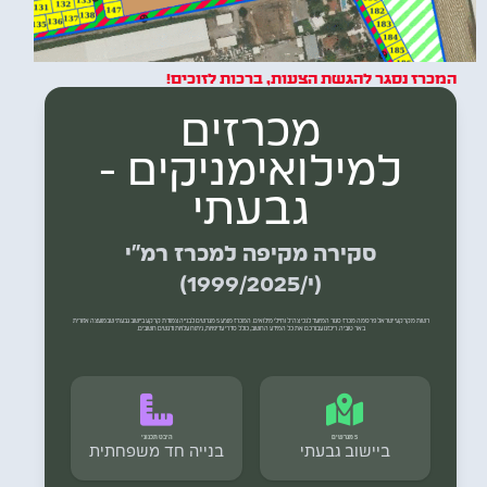
המכרז נסגר להגשת הצעות, ברכות לזוכים!
מכרזים
למילואימניקים -
גבעתי
סקירה מקיפה למכרז רמ"י
(י/1999/2025)
רשות מקרקעי ישראל פרסמה מכרז סגור המיועד לנכי צה"ל וחיילי מילואים. המכרז מציע 5 מגרשים לבנייה צמודת קרקע ביישוב גבעתי שבמועצה אזורית
באר טוביה. ריכזנו עבורכם את כל המידע החשוב, כולל סדרי עדיפויות, ניתוח עלויות ודגשים חשובים.
5 מגרשים
היבט תכנוני
ביישוב גבעתי
בנייה חד משפחתית