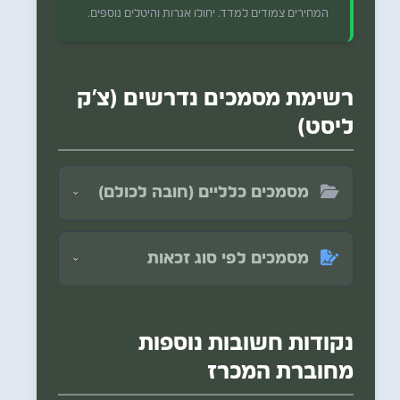
המחירים צמודים למדד. יחולו אגרות והיטלים נוספים.
רשימת מסמכים נדרשים (צ'ק
ליסט)
מסמכים כלליים (חובה לכולם)
טופס אישור הצעה חתום (מהמערכת המקוונת).
צילום תעודת זהות + ספח של כל מגישי ההצעה.
מסמכים לפי סוג זכאות
לנכי צה"ל:
אישור נכות רשמי (נספחים ו'1-ו'2).
תצהיר לבעלי מוגבלויות (נספח ז'3).
נקודות חשובות נוספות
לחיילי מילואים פעילים/לוחמים:
אישור שירות מילואים פעיל (נספח ט').
תצהיר חייל מילואים (נספח ז'5).
מחוברת המכרז
ללוחמים בלבד:
אישור סיכום ימי שירות מילואים פעיל מזכה (נספח י').
לחסרי דיור (לצורך קדימות):