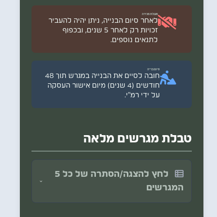
אישור "חסר דירה" בתוקף ממשרד הבינוי והשיכון (נספח ח').
תצהיר בדבר היעדר זכויות בקרקע (נספח ז'1).
מגבלת מכירה
לאחר סיום הבנייה, ניתן יהיה להעביר
זכויות רק לאחר 5 שנים, ובכפוף
לתנאים נוספים.
סיום בנייה
חובה לסיים את הבנייה במגרש תוך 48
חודשים (4 שנים) מיום אישור העסקה
על ידי רמ"י.
טבלת מגרשים מלאה
לחץ להצגה/הסתרה של כל 5
המגרשים