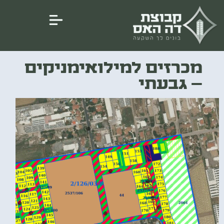
מכרזים למילואימניקים
– גבעתי