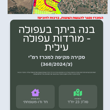
המכרז נסגר להגשת הצעות, ברכות לזוכים!
בנה ביתך בעפולה
- מורדות עפולה
עילית
סקירה מקיפה למכרז רמ"י
(צ/368/2024)
רשות מקרקעי ישראל פרסמה מכרז בהרשמה והגרלה ל-13 מגרשים (סה"כ 23 יח"ד) לבנייה עצמית בשכונת מורדות עפולה עילית. הסקירה הבאה
מרכזת את כל המידע החשוב מהמכרז, עם דגש על סוגי המגרשים, סדרי עדיפויות ועלויות.
13 מגרשים
2 סוגי מגרשים
סה"כ 23 יח"ד
חד ודו-משפחתי