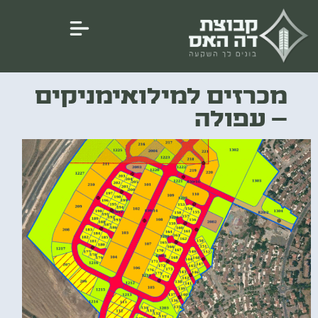
מכרזים למילואימניקים
– עפולה