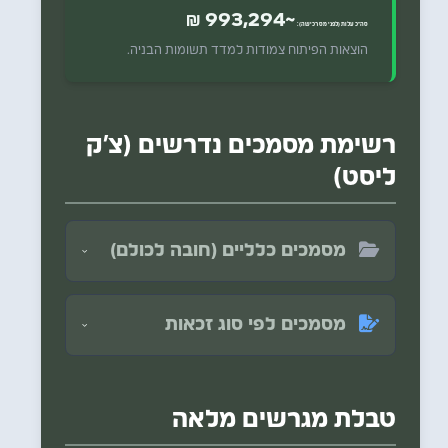
~993,294 ₪
סה"כ עלות (לפני מס רכישה):
הוצאות הפיתוח צמודות למדד תשומות הבניה.
רשימת מסמכים נדרשים (צ'ק
ליסט)
מסמכים כלליים (חובה לכולם)
טופס אישור הצעה חתום (מופק מהמערכת המקוונת).
צילום תעודת זהות + ספח של כל מגישי ההצעה.
מסמכים לפי סוג זכאות
תצהיר אי קבלת סבסוד קודם עבור מגרש (נספח ט'1).
לבעלי מוגבלויות:
אחד מאישורי הנכות הרלוונטיים (נספחים 1-6).
תצהיר לבעלי מוגבלויות (נספח 7).
טבלת מגרשים מלאה
לחיילי מילואים:
אישור משרת מילואים פעיל (נספח ח').
תצהיר הנחה בקרקע לחייל מילואים (נספח ח'1).