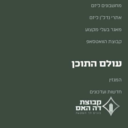
440,524
366,974.58
660
2
180
מחשבונים ליזם
₪
₪
אתרי נדל"ן ליזם
441,798
489,175.82
664
2
184
₪
₪
מאגר בעלי מקצוע
קבוצת הוואטסאפ
עולם התוכן
המגזין
חדשות ועדכונים