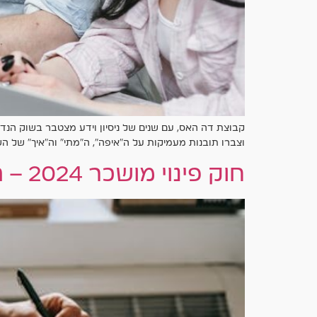
קבוצת דה האס, עם שנים של ניסיון וידע מצטבר בשוק הנד
וצברו תובנות מעמיקות על ה"איפה", ה"מתי" וה"איך" של 
חוק פינוי מושכר 2024 – המדריך המלא שיעשה לכם סדר בבלגן המשפטי