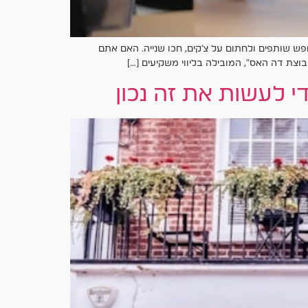
 שותפים ולחתום על צ'קים, חכו שנייה. האם אתם
ת דה האס״, המובילה בליווי משקיעים […]