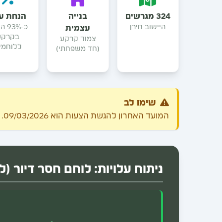
324 מגרשים
בנייה
הנחת ע
היישוב חירן
כ-3%
עצמית
בקרקע
צמוד קרקע
ללוחמי
(חד משפחתי)
שימו לב
המועד האחרון להגשת הצעות הוא 09/03/2026. יש לעקוב אחר עדכונים באתר רמ"י.
ניתוח עלויות: לוחם חסר דיור (לדוג