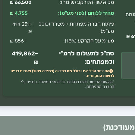
מלוא שווי הקרקע (שומה):
66,500 ₪
מחיר ללוחם (לפני מע"מ):
4,755 ₪
הנחת
פיתוח חברה מפתחת + משרד (כולל
~414,251
מע"מ):
₪
61
מע"מ על הקרקע (18%):
~856 ₪
סה"כ לתשלום לרמ"י
~419,862
ולמפתחים:
₪
החישוב הנ"ל אינו כולל מס רכישה (במידה ויחול) ואגרות בנייה
לרשות המקומית.
*הוצאות הפיתוח חושבו כסכום: גבייה ע"י המשרד + גבייה ע"י
החברה המפתחת.
מעודכנת)