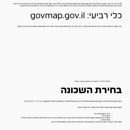
עוזרת להכיר את העיר, למצוא בה נקודות עניין, כמות תושבים ועוד נתונים מעניינים שיעזרו לנו בבניית פרופיל קונה. חשוב מאוד לבנות פרופיל קונה ולהבין מי הולכים להיות הקונים
העתידיים של הנכס שלנו ולהתאים להם אותו כך שעורכו יעלה בעיניהם. כאשר נרצה להעלות את ערך הדירה נשתמש בידע הזה כדי למקסם את הרווח מהעסקה.
כלי רביעי: govmap.gov.il
אתר המפות הרשמי של המדינה. נותן המון המון המון המון ידע. ידע על העבר, על ההווה ואפילו ידע על העתיד! האתר הזה ישמש אותנו רבות ועוד נדבר עליו רבות בהמשך.
https://www.youtube.com/watch?v=FI_FFH_0a00
בחירת השכונה
כאשר אנו ניגשים לבחור שכונה חשוב למצוא שכונות נגישות לתחב"צ, כאלה עם פיתוח עתידי, מקומות שבהן אולי יש חשש שערך הדירה ירד – כדאי להתרחק.
חיפוש השכונה נעשה בעזרת מספר אתרים שכבר הכרנו בשלב הקודם:
הדברים אותם נבדוק הם
תחנות רכבת
תחנות רכבת מהוות גורם חשוב המחבר ערים בפריפריה ובמרכז בצורה נוחה. שכונות בקרבה לרכבת מהוות משיכה ובתמורה גם עליית מחירים.
כמות הנכסים
חשוב להעריך את גודל השכונה, כמות בתי האב וביצוע הערכה כללית לגבי כמות הנכסים המוצעים למכירה כרגע