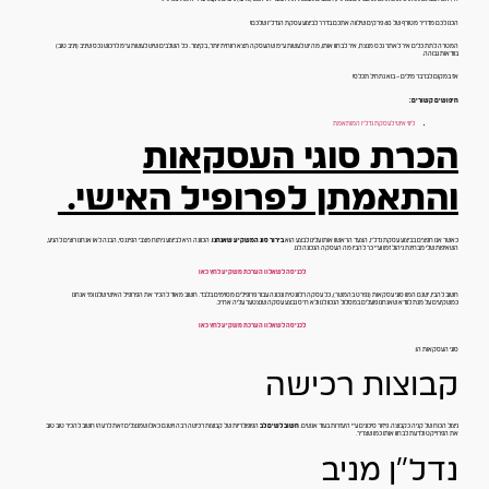
הכנו לכם מדריך מטורף של 40 פרקים שילווה אתכם בדרך לביצוע עסקת הנדל"ן שלכם!
המטרה לתת כלים איך לאתר נכס מנצח, איך לבחון אותו, מה יש לעשות ע"מ שהעסקה תצא רווחית יותר, בקיצור.. כל השלבים שיש לעשות ע"מ לרכוש נכס שיניב (ויניב טוב)
בוודאות גבוהה.
אז במקום לברבר מילים – בוא נתחיל תכלס!
חיפושים קשורים:
ליווי אישי לעסקת נדל"ן המותאמת
הכרת סוגי העסקאות
והתאמתן לפרופיל האישי.
כאשר אנו חפצים בביצוע עסקת נדל"ן, הצעד הראשון אותו עלינו לבצע הוא
בירור סוג המשקיע שאנחנו
. הכוונה היא לביצוע ניתוח מצבי הפיננסי, הבנה לאן אנחנו רוצים להגיע,
השאיפות שלי מבחינת ניהול זמן וע"י כך להבין מה העסקה הנכונה לנו.
לכניסה לשאלון הערכת משקיע לחץ כאן
חשוב להבין, ישנם המון סוגי עסקאות (נפרט בהמשך), כל עסקה רלוונטית ונכונה עבור פרופילים מסוימים בלבד. חשוב מאוד להכיר את הפרופיל האישי שלנו ומי אנחנו
כמשקיעים על מנת לוודא שאנחנו פועלים במסלול הנכון לנו ולא ח"ס נבצע עסקה שנצטער עליה אח"כ.
לכניסה לשאלון הערכת משקיע לחץ כאן
סוגי העסקאות הן:
קבוצות רכישה
ניצול הכוח של קניה כקבוצה. פיזור סיכונים ע"י היעזרות בעוד אנשים.
חשוב לשים לב
הפופולריות של קבוצות רכישה רבה וישנם כאלו שמנצלים זאת לרעה! חשוב להכיר טוב טוב
את הפרוייקט ולדעת לבחון אותו כמו שצריך.
נדל"ן מניב