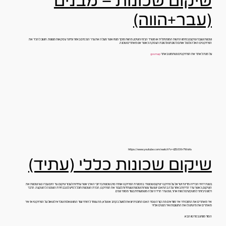
שיקום שכונות – מבנים
(עבר+הווה)
שכונות שעברו שיקום במימון הרשות המוניציפלית או משרד הבינוי והשיכון, מהוות מוקד מצוין אשר מעלה את ערך הנכסים באזור ומייצר עסקאות מגוונות. חשוב להכיר את
הפרויקטים האלה ולנצל אותם לטובתנו ולטובת העסקה כאשר אנו מאתרים שכונה.
על מנת לאתר את הפרויקטים נשתמש באתר
govmap
https://www.youtube.com/watch?v=4ZU08r7WsKs
שיקום שכונות כללי (עתיד)
בשנת 1977 הכריזה מדינת ישראל על פרויקט "שיקום שכונות". במסגרת הפרויקט אותרו 210 שכונות ברחבי הארץ אשר עתידות לעבור שיקום. עד היום עברו 160 שכונות את
השיקום, כאשר ערך הדירות באזור עלה בהתאם. ישנן עוד עשרות שכונות שעתידות לעבור את הפרויקט, הכרת השכונות תוכל לסייע לנו בבחירת השכונה להשקעה. הדבר
רלוונטי ביותר למשקיעים לטווח ארוך, שכן ערך הדירה יעלה משמעותית בעוד מספר שנים.
איך מאתרים את התוכנית? איך מוודאים מה קורה שם? האם התוכנית יוצאת לפועל בקרוב או שלא, מה עומד להיות? ועוד המון שאלות שכדאי לשאול על הפרויקט! אז איך
מאתרים את מי שיש לו את התשובות ואיך ניגשים אליו?
הסוד מופיע בסרטון הבא: