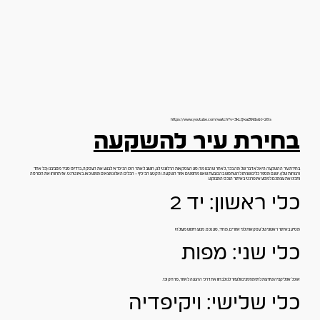
https://www.youtube.com/watch?v=3kLQkaZtR4s&t=28s
בחירת עיר להשקעה
בחירת עיר ההשקעה היא לא דבר של מה בכך, לאחר שהבנו מה סוג העסקאות הרלוונטי לנו, חשוב לאתר היכן הכי כדאי לבצע את העסקה, ברדיוס סביר מסביבנו (כל אחד
והנוחות שלו). ישנם מספר כלים שניתן להשתמש בהם בעת שאנו מחפשים אזור השקעה. והקטע הכי כיף – הכלים האלו נמצאים ממש כאן. באינטרנט. אז תרווחו את הכורסה
ותכינו את עצמכם למסע אינטרנטי באיתור הנכס המבוקש.
כלי ראשון: יד 2
מסייע באיתור ראשוני של עסקאות לפי אזורים, מחיר, סוג נכס. מנוע חיפוש מעולה!
כלי שני: מפות
או כל אפליקציה שיודעת לתזמן זמנים ולעזור לנו לבחון את דרכי ההגעה לאזור, מרחק וכו'.
כלי שלישי: ויקיפדיה