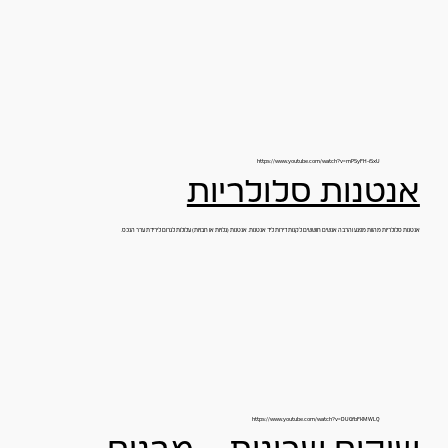
https://www.youtube.com/watch?v=mP5yFH-i5xU
אנטנות סלולריות
אנטנות סלולריות מהוות מפגע והרבה אנשים חוששים לקנות דירות ליד אנטנות. אנטנות (גלויות או חבויות) עלולות לגרום לירידת ערך הנכס.
https://www.youtube.com/watch?v=DUGfbFKMWLQ