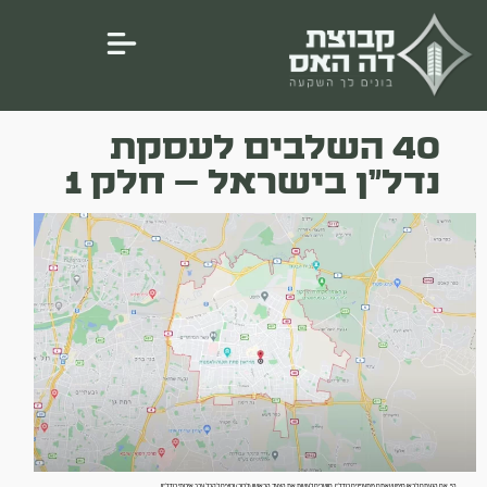
40 השלבים לעסקת
נדל"ן בישראל – חלק 1
היי, אם הגעתם לכאן סימן שאתם מתעניינים בנדל"ן, חושבים לעשות את הצעד הראשון (לרוב) ורוצים לקבל ערך איכותי בנדל"ן!