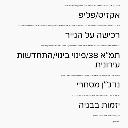
הנדל"ן הקלאסי, קניית דירה והשכרה לדיירים לטווח ארוך – התעסקות בעיקר עם שוכרים
אקזיט/פליפ
קניה, השבחה מכירה. עסקאות מהירות לעיתים עם השכרה ולעיתים ללא (תלוי על איזה אסטרטגיה הולכים) המייצרות רווח מהיר וגבוהה (אם נעשות בצורה נכונה)
רכישה על הנייר
ניצול העובדה שאנו רוכשים נכס שעדיין לא בנוי כאשר בוודאות ערכו יעלה מרגע שיתקבל מפתח – חשוב לוודא מאיזה קבלן קונים!
תמ"א 38/פינוי בינוי/התחדשות
עירונית
השבחת נכס באמצעות התוכנית, ממספר כובעים אפשריים (יזם, משקיע, משווק, סוכן חתימות)
נדל"ן מסחרי
נדל"ן שלא למגורים, לעיתים קרובות בעל אחוזי תשואה גבוהים מנדל"ן למגורים
יזמות בבניה
מכרז, קרקע, פיתוח. אחוזי תשואה בשמיים
למידע נוסף: