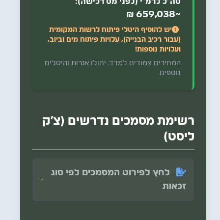
סה"כ לרמ"י (לפני מס רכישה):
~659,038 ₪
יש להוסיף היטלי פיתוח לרשות המקומית
(עבור רכיב הבנייה), עלויות פיתוח מים וביוב,
ועלויות נוספות!
המחירים צמודים למדד. יחולו אגרות והיטלים
נוספים.
רשימת מסמכים נדרשים (צ'ק
ליסט)
לחץ לפירוט המסמכים לפי סוג
זכאות
מסמכים כלליים (חובה לכולם):