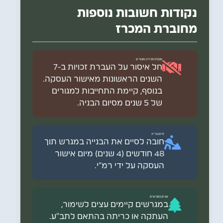
טופס אישור הצעה חתום (מהמערכת
נקודות חשובות נוספות
המקוונת).
מחוברת המכרז
צילום תעודת זהות + ספח של כל מגישי
ההצעה.
תצהיר אי קבלת סבסוד הוצאות פיתוח
מגבלת מכירה ומגורים
חל איסור על העברת זכויות ב-7
(נספח ז'2).
השנים הראשונות מאישור העסקה.
אישור השתתפות בכנס מציעים (נספח
בנוסף, קיימת התחייבות למגורים
י"ג - יפורסם בהמשך).
של 5 שנים מסיום הבניה.
לבעלי מוגבלויות:
אישורי נכות רשמיים ורלוונטיים (נספחים
סיום בנייה
ו'1-ו'6).
חובה לסיים את הבנייה במגרש תוך
תצהיר לבעלי מוגבלויות (נספח ז'3).
48 חודשים (4 שנים) מיום אישור
העסקה על ידי רמ"י.
במידת הצורך: תצהיר אפוטרופוס
(נספח ז'4).
לחיילי מילואים פעילים/לוחמים:
עצים במגרשים
במגרשים קיימים עצים לשימור,
אישורים על שירות מילואים פעיל (נספח
העתקה או כריתה בהתאם לתב"ע.
ט').