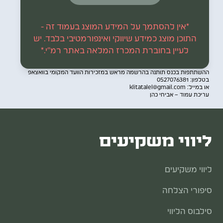
₪
₪
₪
*אין להסתמך על המידע המוצג בעמוד זה -
~737,230
241,226
420,342
466
1039
₪
₪
₪
התוכן מוצג כמידע שיווקי ואינפורמטיבי בלבד. יש
לעיין בחוברת המכרז המלאה באתר רמ"י.*
~798,292
237,602
475,161
459
1040
₪
₪
₪
ההשתתפות בכנס תותנה בהרשמה מראש במזכירות הוועד המקומי בוואצאפ
בטלפון: 0527076381
~737,799
233,978
426,967
452
1041
או במייל: klitatalel@gmail.com
עריכת עמוד – אביחי כהן
₪
₪
₪
~764,013
237,084
446,550
458
1042
₪
₪
₪
ליווי משקיעים
~713,672
236,567
404,326
457
1043
₪
₪
₪
ליווי משקיעים
~659,811
236,567
358,681
457
1044
₪
₪
₪
סיפורי הצלחה
~669,085
236,049
366,980
456
1045
סילבוס הליווי
₪
₪
₪