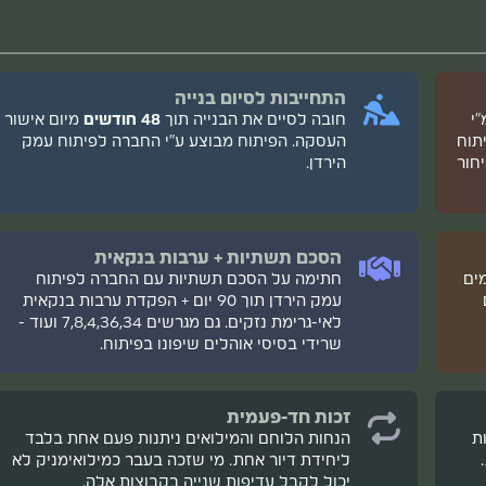
.
התחייבות לסיום בנייה
י
חובה לסיים את הבנייה תוך
48 חודשים
מיום אישור
תוח
העסקה. הפיתוח מבוצע ע"י החברה לפיתוח עמק
חור
הירדן.
ם פעיל מזכה (נספח י').
אישור תושבות מהרשות המקומית או תמצית רישום ממשרד הפנים (נספח יא'/יב') + 3 שוברי ארנונה על שם
הסכם תשתיות + ערבות בנקאית
1,3,5,6,16,17,1 קיימים
חתימה על הסכם תשתיות עם החברה לפיתוח
עמק הירדן תוך 90 יום + הפקדת ערבות בנקאית
לאי-גרימת נזקים. גם מגרשים 7,8,4,36,34 ועוד -
ן (נספח ח').
שרידי בסיסי אוהלים שיפונו בפיתוח.
(נספח ז'1).
זכות חד-פעמית
נכות).
ת
הנחות הלוחם והמילואים ניתנות פעם אחת בלבד
ליחידת דיור אחת. מי שזכה בעבר כמילואימניק לא
3).
יכול לקבל עדיפות שנייה בקבוצות אלה.