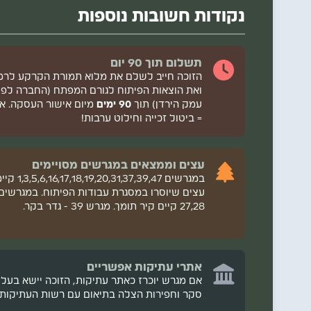
טופס אישור הצעה חתום (מהמערכת המקוונת)
נקודות חשובות נוספות
צילום תעודת זהות + ספח.
ערבות דיגיטלית בסך מינימום 5,000 ₪.
תשלום תוך 90 יום
למילואימניקים (לוחמים/פעילים):
הזוכה חייב לשלם את מלוא תמורת הקרקע לרמ"
תצהיר חייל מילואים חתום בפני עו"ד (נספח ז'5).
ואת הוצאות הפיתוח לגורם המפתח (החברה לפי
אישור משרת מילואים פעיל מצה"ל (נספח ט').
עמק הירדן) תוך
90 ימים
מיום אישור העסקה. אי
= ביטול זכייה וחילוט ערבות!
ללוחמים בלבד:
אישור סיכום ימי שירות מילואי
לבני מקום:
עצים וממצאים במגרשים מסויימים
המציע.
במגרשים 8,19,20,31,37,39,47
עצים שיוסרו במסגרת עבודות הפיתוח. במגרשים
לחסרי דיור (לקדימות + הנחה):
27,28 קיים קיר תומך. מגרש 39 - גדר בקר.
אישור "חסר דירה" בתוקף ממשרד הבינוי והשיכו
תצהיר בדבר היעדר זכויות בקרקע חתום ע"י עו"ד 
לנכי צה"ל:
אתרי עתיקות אפשריים
אישור נכות רשמי בנוסח המדויק הנדרש (נספחים ו'1-ו'6 בהתאם לסוג ה
אם מגרש יוכרז כאתר עתיקות, הזוכה יישא בעלו
סקר וחפירות הצלה בתיאום עם רשות העתיקות.
תצהיר שלא קיבל בעבר מגרש עקב נכות (נספח ז'