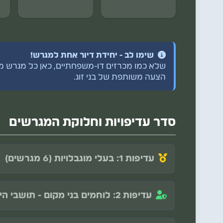
שימו לב - יחידת דיור אחת למגרש!
שלא כמו מכרזים דו-משפחתיים, כאן כל מגרש מיו
הצעה משותפת של בני זוג.
סדר עדיפויות וחלוקת המגרשים
עדיפות 1: בעלי מוגבלויות (6 מגרשים)
13 קבוצות בסדר יורד. להלן העיקריות:
עדיפות 2: לוחמים בני מקום - תושבי היישוב (15 מגרשים)
נכה צה"ל / נפגע פעולות איבה, נכות +100% (מיוחדת) -
נכה צה"ל / נפגע פעולות איבה, נכות +100% (מיוחדת) -