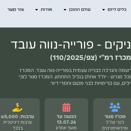
כלים ליזם
עולם התוכן
אודות
צור קשר
קים - פורייה-נווה עובד
מ"י (צפ/110/2025)
ה והגרלה לבנייה עצמית בפורייה-נווה עובד. המכרז
בניית 57 יחידות דיור (כל מגרש - יח"ד אחת) בגליל התחתון. המכרז סגור לנכי
לים, עם קדימויות לבני מקום וחסרי דיור.
מכרז סגור
הגשה עד
ערבות: ₪5,000
13.07.26
לנכי צה"ל
ערבות דיגיטלית
מועד אחרון
ומילואימניקים
בלבד