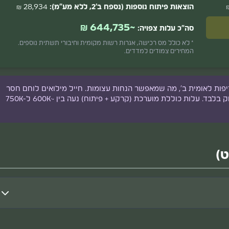
הוצאות פיתוח נוספות (נספח ב'2, ללא מע"מ):
28,934 ₪
~644,735 ₪
סה"כ עלות צפויה:
* לא כולל מס רכישה, אגרות רשות מקומית וחיבורי תשתית נוספים.
המחירים צמודים למדדים.
יפות לאומית ב', מה שמאפשר הנחות עצומות. חייל מילואים לוחם חסר
דיור יכול לרכוש קרקע בשיעור של כ-25% ממחיר השוק בלבד. עלות כוללת מוערכת (קרקע + פיתוח) נעה בין ~600K ל-750K
ט)