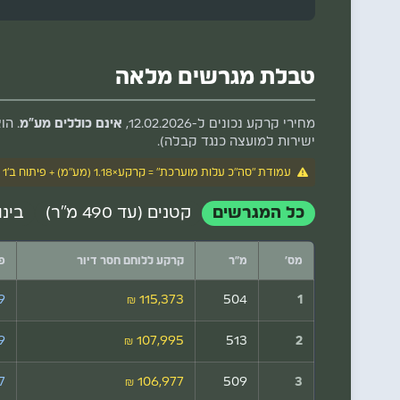
טבלת מגרשים מלאה
מחירי קרקע נכונים ל-12.02.2026,
אינם כוללים מע"מ
. הו
ישירות למועצה כנגד קבלה).
עמודת "סה"כ עלות מוערכת" = קרקע×1.18 (מע"מ) + פיתוח ב'1 + פיתוח ב'2. אינה כוללת מס רכישה, אגרות רשות מקומית ותשתיות נוספות.
כל המגרשים
קטנים (עד 490 מ"ר)
בינוניים 
מס'
מ"ר
קרקע ללוחם חסר דיור
פית
₪
115,373 ₪
504
1
₪
107,995 ₪
513
2
 ₪
106,977 ₪
509
3